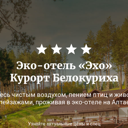
Эко-отель «Эхо»
Курорт Белокуриха
есь чистым воздухом, пением птиц и жи
пейзажами, проживая в эко-отеле на Алта
Узнайте актуальные цены и спец